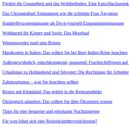
Fördert die Gesundheit und das Wohlbefinden: Eine Entschlackungsk
Das Cleopatrabad: Entspannen wie die schönste Frau Ägyptens
Handreflexzonenmassage als Do-it-yourself-Entspannungsmassage
Wohltuend für Körper und Seele: Das Moorbad
Wissenswertes rund ums Reisen
Mautkosten in Italien: Das sollten Sie bei Ihrer Italien-Reise beachten
Außergewöhnlich, entschleunigend, spannend: Frachtschiffreisen auf
Urlaubstag zu Heiligabend und Silvester: Die Rechtslage für Arbeitn
Zahntourismus – was Sie beachten sollten
Reisen mit Kleinkind: Das gehört in die Reiseapotheke
Ökologisch urlauben: Das sollten Sie über Ökoreisen wissen
Tipps für eine bequeme und erholsame Nachtzugreise
Für wen lohnt sich eine Reiserücktrittsversicherung?