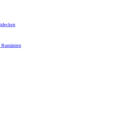
ntdecken
h Rumänien
…