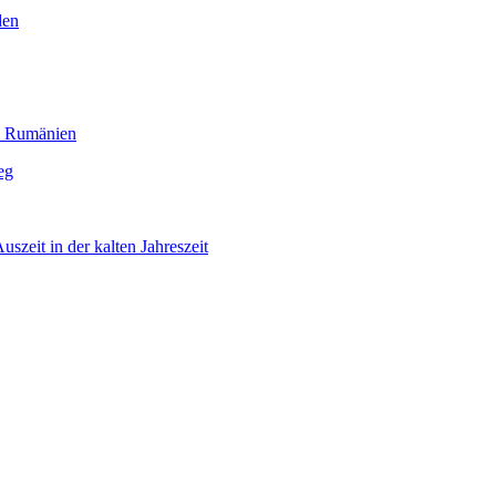
den
h Rumänien
eg
szeit in der kalten Jahreszeit