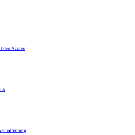
uf den Azoren
aub
 Aschaffenburg