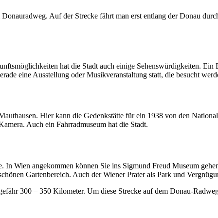
m Donauradweg. Auf der Strecke fährt man erst entlang der Donau durch
rkunftsmöglichkeiten hat die Stadt auch einige Sehenswürdigkeiten. E
erade eine Ausstellung oder Musikveranstaltung statt, die besucht wer
Mauthausen. Hier kann die Gedenkstätte für ein 1938 von den Nationals
 Kamera. Auch ein Fahrradmuseum hat die Stadt.
berge. In Wien angekommen können Sie ins Sigmund Freud Museum gehe
 schönen Gartenbereich. Auch der Wiener Prater als Park und Vergnügun
gefähr 300 – 350 Kilometer. Um diese Strecke auf dem Donau-Radweg z