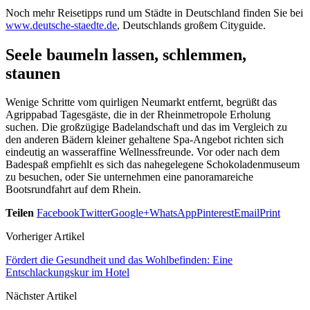
Noch mehr Reisetipps rund um Städte in Deutschland finden Sie bei
www.deutsche-staedte.de
, Deutschlands großem Cityguide.
Seele baumeln lassen, schlemmen,
staunen
Wenige Schritte vom quirligen Neumarkt entfernt, begrüßt das
Agrippabad Tagesgäste, die in der Rheinmetropole Erholung
suchen. Die großzügige Badelandschaft und das im Vergleich zu
den anderen Bädern kleiner gehaltene Spa-Angebot richten sich
eindeutig an wasseraffine Wellnessfreunde. Vor oder nach dem
Badespaß empfiehlt es sich das nahegelegene Schokoladenmuseum
zu besuchen, oder Sie unternehmen eine panoramareiche
Bootsrundfahrt auf dem Rhein.
Teilen
Facebook
Twitter
Google+
WhatsApp
Pinterest
Email
Print
Vorheriger Artikel
Fördert die Gesundheit und das Wohlbefinden: Eine
Entschlackungskur im Hotel
Nächster Artikel