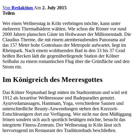
Von
Redaktion
Am
2. July 2015
Teilen
Wer einen Wellnesstag in Köln verbringen möchte, kann unter
mehreren Thermalbädern wählen. Wie schon die Römer vor rund
2000 Jahren planschen Gäste im Heilwasser der Millionenstadt. Die
Claudius Therme, die mit einem atemberaubenden Panorama auf
das 157 Meter hohe Gotteshaus der Metropole aufwartet, liegt im
Rheinpark. Nach einem wohltuenden Bad in den 33 bis 37 Grad
heißen Becken lädt die gegenüberliegende Station der Kölner
Seilbahn zu einem romantischen Flug über die Grünfläche und den
Strom ein.
Im Königreich des Meeresgottes
Das Kölner Neptunbad liegt mitten im Stadtzentrum und wird seit
1912 als luxuriöse Wellnessoase und Badeparadies genutzt.
Ayurvedamassagen, Hammam, Yoga, verschiedene Saunen und
unterschiedliche Beauty-Anwendungen stehen den Kurzzeit-
Entschleunigern dort zur Verfügung. Wer nicht nur dem Müßiggang
frönen sondern sich auch sportlich betätigen möchte, besucht das
integrierte Fitness-Zentrum. Der Wellnesstag in Köln lässt sich
hervorragend im Restaurant des Traditionsbads beschließen.