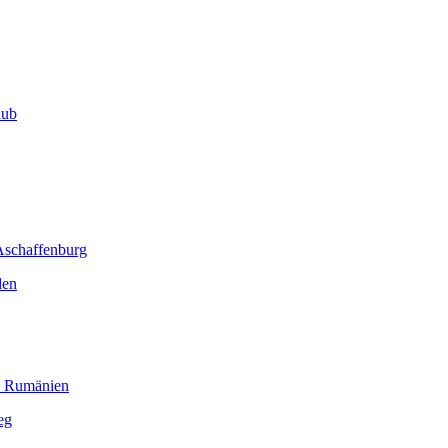
aub
 Aschaffenburg
den
h Rumänien
eg