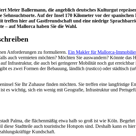
rt Meter Ballermann, die angeblich deutsches Kulturgut repräsent
 Sehnsuchtsorte. Auf der Insel 170 Kilometer vor der spanischen 
treffen hier auf Gastfreundschaft und eine niedrige Sprachbarrie
e – auf Mallorca haben Sie die Wahl.
schreiben
igenen Anforderungen zu formulieren.
Ein Makler für Mallorca-Immobilie
falls auch vermieten möchten? Möchten Sie auswandern? Könnte das Hau
uf Infrastruktur, die auch bei geringerer Mobilität noch gut erreichbar i
h gibt es zwei Formen der Bebauung, ländlich (rustico) oder städtisch (
ninsel Sie Ihr Zuhause finden möchten. Sie treffen eine langfristige E
ist es wichtig, sich ein wenig mit Geografie, Infrastruktur und Preisg
adt Palma, die flächenmäßig etwa halb so groß ist wie Köln. Begehrt s
il diese Stadtteile auch touristische Hotspots sind. Deshalb kann es hi
 zahlungskräftige Kundschaft.