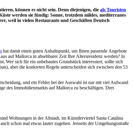
ieren, können es nicht sein. Denn diejenigen, die
als Touristen
Küste werden sie fündig: Sonne, trotzdem mildes, mediterranes
re, weil in vielen Restaurants und Geschäften Deutsch
n
hat damit einen guten Anhaltspunkt, um Ihnen passende Angebote
s auf Mallorca in absehbarer Zeit Ihre Altersresidenz werden? In
st. Wer sich für ein unbebautes Grundstück interessiert, sollte sich
urban), aber die konkreten Regeln unterscheiden sich zwischen den 53
ntscheidung, und ein Fehler bei der Auswahl ist nur mit viel Aufwand
efüge des Immobilienmarkts auf Mallorca zu beschäftigen. Drei
ind Wohnungen in der Altstadt, im Künstlerviertel Santa Catalina
er auch schon mal etwas lauter zugehen. Jenseits der Umgehungsstraße