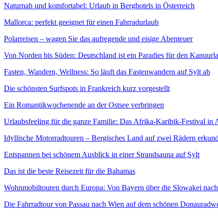
Naturnah und komfortabel: Urlaub in Berghotels in Österreich
Mallorca: perfekt geeignet für einen Fahrradurlaub
Polarreisen – wagen Sie das aufregende und eisige Abenteuer
Von Norden bis Süden: Deutschland ist ein Paradies für den Kanuurl
Fasten, Wandern, Wellness: So läuft das Fastenwandern auf Sylt ab
Die schönsten Surfspots in Frankreich kurz vorgestellt
Ein Romantikwochenende an der Ostsee verbringen
Urlaubsfeeling für die ganze Familie: Das Afrika-Karibik-Festival in
Idyllische Motorradtouren – Bergisches Land auf zwei Rädern erkun
Entspannen bei schönem Ausblick in einer Strandsauna auf Sylt
Das ist die beste Reisezeit für die Bahamas
Wohnmobiltouren durch Europa: Von Bayern über die Slowakei nac
Die Fahrradtour von Passau nach Wien auf dem schönen Donauradw