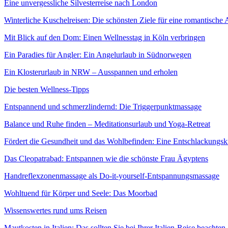
Eine unvergessliche Silvesterreise nach London
Winterliche Kuschelreisen: Die schönsten Ziele für eine romantische Au
Mit Blick auf den Dom: Einen Wellnesstag in Köln verbringen
Ein Paradies für Angler: Ein Angelurlaub in Südnorwegen
Ein Klosterurlaub in NRW – Ausspannen und erholen
Die besten Wellness-Tipps
Entspannend und schmerzlindernd: Die Triggerpunktmassage
Balance und Ruhe finden – Meditationsurlaub und Yoga-Retreat
Fördert die Gesundheit und das Wohlbefinden: Eine Entschlackungsk
Das Cleopatrabad: Entspannen wie die schönste Frau Ägyptens
Handreflexzonenmassage als Do-it-yourself-Entspannungsmassage
Wohltuend für Körper und Seele: Das Moorbad
Wissenswertes rund ums Reisen
Mautkosten in Italien: Das sollten Sie bei Ihrer Italien-Reise beachten