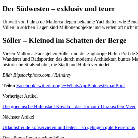
Der Südwesten – exklusiv und teuer
Unweit von Palma de Mallorca liegen bekannte Yachthäfen wie Bend
Villen in solchen Lagen sind Millionenobjekte und werden oft nicht 
Sóller – Kleinod im Schatten der Berge
Vielen Mallorca-Fans gelten Sóller und der zughörige Hafen Port de 
Wanderer und Radsportler, das durch moderne Architektur, buntes Ma
historische Straßenbahn, die Stadt und Hafen verbindet.
Bild: Bigstockphoto.com / RAndrey
Teilen
Facebook
Twitter
Google+
WhatsApp
Pinterest
Email
Print
Vorheriger Artikel
Die griechische Hafenstadt Kavala – das Tor zum Thrakischen Meer
Nächster Artikel
Urlaubsfreude konservieren und teilen – so gelingen gute Reisefotos
Das könnte Ihnen auch gefallen