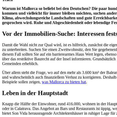
Warum ist Mallorca so beliebt bei den Deutschen? Die paar hunde
kommen und vielleicht für immer bleiben möchten, suchen andere
Klima, abwechslungsreiche Landschaften und gute Erreichbarkeit 
gesprochen wird. Ruhe und Abgeschiedenheit oder lebendige Fest
Vor der Immobilien-Suche: Interessen fest
Damit die Wahl nicht zur Qual wird, ist es hilfreich, zunächst die e
zu unterbreiten. Suchen Sie einen Zweitwohnsitz, den Sie gegebenen
diesem Fall sollten Sie auf ein barrierearmes Haus Wert legen, ebenso a
über das restriktive Baurecht auf der Insel informieren. Grundsätzlic
Gemeinden erheblich.
Über allem steht die Frage, wo auf den mehr als 3.600 km² der Baleare
und wahrscheinlich auch finanziellem Verlust zu korrigieren. Deshalb 
Beispiele sollen zeigen,
was Mallorca zu bieten hat
.
Leben in der Hauptstadt
Knapp die Hälfte der Einwohner, rund 416.000, wohnen in der Hauptst
oder in Calatrava. Das Angebot an Bars und Restaurants ist üppig, we
bietet Son Vida herausragende Architektenhäuser in ruhiger Lage für