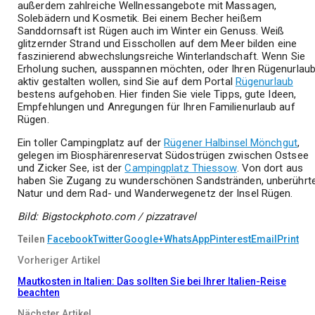
außerdem zahlreiche Wellnessangebote mit Massagen,
Solebädern und Kosmetik. Bei einem Becher heißem
Sanddornsaft ist Rügen auch im Winter ein Genuss. Weiß
glitzernder Strand und Eisschollen auf dem Meer bilden eine
faszinierend abwechslungsreiche Winterlandschaft. Wenn Sie
Erholung suchen, ausspannen möchten, oder Ihren Rügenurlau
aktiv gestalten wollen, sind Sie auf dem Portal
Rügenurlaub
bestens aufgehoben. Hier finden Sie viele Tipps, gute Ideen,
Empfehlungen und Anregungen für Ihren Familienurlaub auf
Rügen.
Ein toller Campingplatz auf der
Rügener Halbinsel Mönchgut
,
gelegen im Biosphärenreservat Südostrügen zwischen Ostsee
und Zicker See, ist der
Campingplatz Thiessow
. Von dort aus
haben Sie Zugang zu wunderschönen Sandstränden, unberührt
Natur und dem Rad- und Wanderwegenetz der Insel Rügen.
Bild: Bigstockphoto.com / pizzatravel
Teilen
Facebook
Twitter
Google+
WhatsApp
Pinterest
Email
Print
Vorheriger Artikel
Mautkosten in Italien: Das sollten Sie bei Ihrer Italien-Reise
beachten
Nächster Artikel