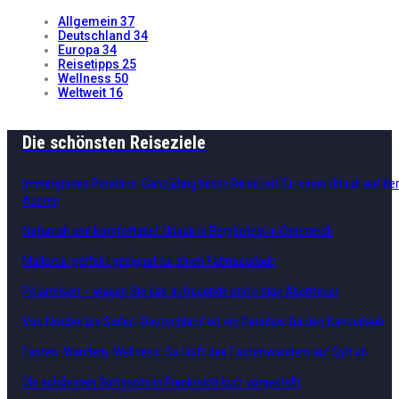
Allgemein
37
Deutschland
34
Europa
34
Reisetipps
25
Wellness
50
Weltweit
16
Die schönsten Reiseziele
Immergrünes Paradies: Ganzjährig beste Reisezeit für einen Urlaub auf de
Azoren
Naturnah und komfortabel: Urlaub in Berghotels in Österreich
Mallorca: perfekt geeignet für einen Fahrradurlaub
Polarreisen – wagen Sie das aufregende und eisige Abenteuer
Von Norden bis Süden: Deutschland ist ein Paradies für den Kanuurlaub
Fasten, Wandern, Wellness: So läuft das Fastenwandern auf Sylt ab
Die schönsten Surfspots in Frankreich kurz vorgestellt