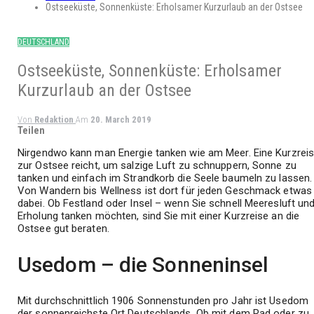
Ostseeküste, Sonnenküste: Erholsamer Kurzurlaub an der Ostsee
DEUTSCHLAND
Ostseeküste, Sonnenküste: Erholsamer
Kurzurlaub an der Ostsee
Von
Redaktion
Am
20. March 2019
Teilen
Nirgendwo kann man Energie tanken wie am Meer. Eine Kurzrei
zur Ostsee reicht, um salzige Luft zu schnuppern, Sonne zu
tanken und einfach im Strandkorb die Seele baumeln zu lassen.
Von Wandern bis Wellness ist dort für jeden Geschmack etwas
dabei. Ob Festland oder Insel – wenn Sie schnell Meeresluft un
Erholung tanken möchten, sind Sie mit einer Kurzreise an die
Ostsee gut beraten.
Usedom – die Sonneninsel
Mit durchschnittlich 1906 Sonnenstunden pro Jahr ist Usedom
der sonnenreichste Ort Deutschlands. Ob mit dem Rad oder zu