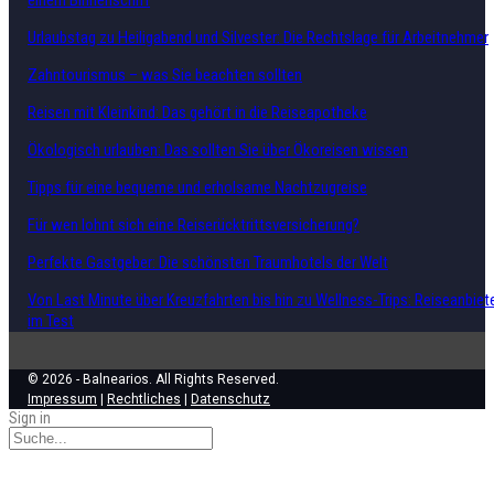
einem Binnenschiff
Urlaubstag zu Heiligabend und Silvester: Die Rechtslage für Arbeitnehmer
Zahntourismus – was Sie beachten sollten
Reisen mit Kleinkind: Das gehört in die Reiseapotheke
Ökologisch urlauben: Das sollten Sie über Ökoreisen wissen
Tipps für eine bequeme und erholsame Nachtzugreise
Für wen lohnt sich eine Reiserücktrittsversicherung?
Perfekte Gastgeber: Die schönsten Traumhotels der Welt
Von Last Minute über Kreuzfahrten bis hin zu Wellness-Trips: Reiseanbiet
im Test
© 2026 - Balnearios. All Rights Reserved.
Impressum
|
Rechtliches
|
Datenschutz
Sign in